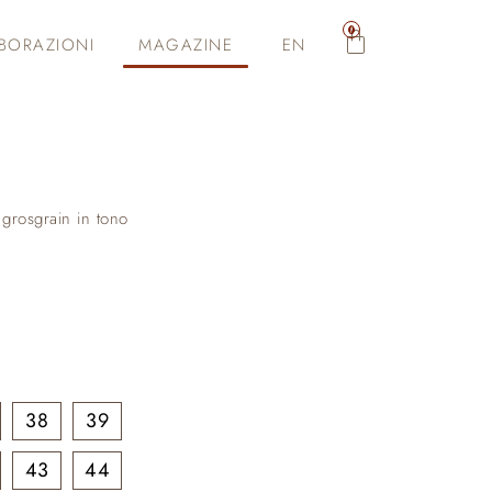
0
BORAZIONI
MAGAZINE
EN
 grosgrain in tono
38
39
43
44